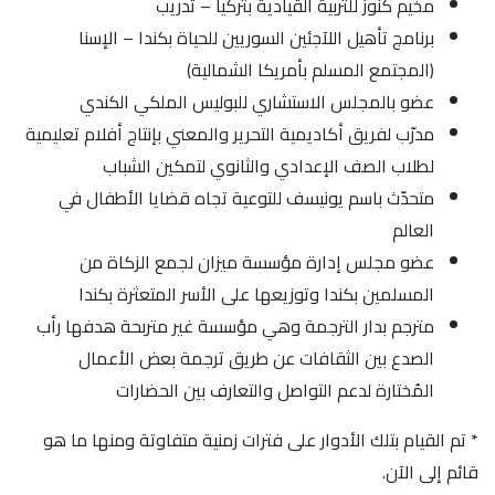
مخيم كنوز للتربية القيادية بتركيا – تدريب
برنامج تأهيل اللآجئين السوريين للحياة بكندا – الإسنا
(المجتمع المسلم بأمريكا الشمالية)
عضو بالمجلس الاستشاري للبوليس الملكي الكندي
مدرّب لفريق أكاديمية التحرير والمعني بإنتاج أفلام تعليمية
لطلاب الصف الإعدادي والثانوي لتمكين الشباب
متحدّث باسم يونيسف للتوعية تجاه قضايا الأطفال في
العالم
عضو مجلس إدارة مؤسسة ميزان لجمع الزكاة من
المسلمين بكندا وتوزيعها على الأسر المتعثرة بكندا
مترجم بدار الترجمة وهي مؤسسة غير متربحة هدفها رأب
الصدع بين الثقافات عن طريق ترجمة بعض الأعمال
المُختارة لدعم التواصل والتعارف بين الحضارات
* تم القيام بتلك الأدوار على فترات زمنية متفاوتة ومنها ما هو
قائم إلى الآن.