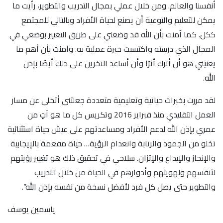
أنفسنا والعالم. ومن خلال عملي بمجال التدريب والتطوير، رأيت ما
يمكن للتعليم والتوعية أن يصنع لحياة الأفراد وبالتالي للمجتمع
ككل. كما آمنت بأن الله قد وضعني على طريق التغيير بوضعي في
المجال الذي درسته واكتسبت خبرة عملية به. وآمنت بأن أهم ما
يعنيني هو أن أترك أثرًا وأن أساعد الآخرين على ذلك أيضًا بإذن
الله.
لقد مررت بخبرات حياتية وتعليمية متعددة جعلتنى أتخلى عن مسار
العمل التقليدي منذ فبراير 2016 وتكريس كل ما هو آتٍ من
عمري بإذن الله لدعم الأفراد ومساعدتهم على عيش حياة استثنائية
تخلو من الجمود والرتابة وانعدام الرؤية… حياة مفعمة بالإيجابية
والإنجاز والإبداع والإتزان. سلاحي في تحقيق ذلك هو تغيير رؤيتهم
لأنفسهم ولهويتهم وأدوارهم في الحياة من خلال التدريب
والتطوير حتى يصل كل فرد لأفضل نسخة من نفسه بإذن الله”.
ياسمين يوسف