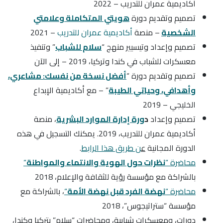
أكاديمية عمران للتدريب – 2022
تصميم وتقديم دورة
هويتي المتكاملة وعلامتي
الشخصية
– منصة
أكاديمية عمران للتدريب
– 2021
تصميم وإعداد وتيسيير منهج “
سلام للشباب
” وتنفيذ
معسكرات للشباب في كندا وتركيا، 2019 – إلى الآن
تصميم وتقديم دورة “
أفضل نسخة من نفسك: مشاعري،
وأهدافي، وحياتي الطيبة
” – مع أكاديمية الإبداع
الخليجي – 2019
تصميم وإعداد
د
ورة إدارة الموارد البشرية
، منصة
أكاديمية عمران للتدريب، 2019. يمكنك التسجيل في هذه
الدورة المجانية
ع
ن طريق هذا الرابط
.
محاضرة “
نظرات حول الهوية والانتماء والمواطنة
“
بالشراكة مع مؤسسة رؤية للثقافة والإعلام، 2018
محاضرة “
نهضة الفرد قبل نهضة الأمة
“
، بالشراكة مع
مؤسسة “ستراتيجوس”، 2018
دورات، ومعسكرات شبابية، ومحاضرات “سلام” بتركيا وكندا،