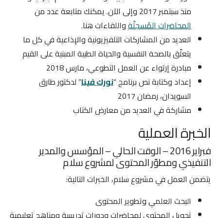
منذ سبتمبر 2017 وإلى الآن. يمكنك متابعة عدد من
المحاضرات المُسجلّة
واللقاءات هنا.
العديد من المشاركات التلفيزيونية والإذاعية في كل ما
يتعلّق بالصحة النفسية والحياة الطيبة المبنية على القيم
مبادرة إرتواء عن العمل التطوعي، مارس 2018
إعداد وكتابة نص برنامج “
نورك فينا
” لدكتور طارق
السويدان، رمضان 2017
مشاركة في العديد من معارض الكتاب
الخبرة العملية
فبراير 2016 – الوقت الحالي – المؤسس والمدير
التنفيذي ومطوّر المحتوى لمشروع سلام
يتضمن العمل في مشروع سلام، الخبرات التالية:
البحث العلمي وتطوير المحتوى
تحويل المحتوى لمحاضرات ودورات تدريببية ومناهج تعليمية