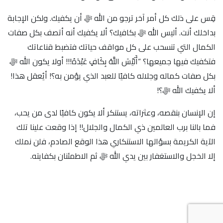
قِس على ذلك كل أمر آخر ترجو من الله ﷻ أن يكفيك. ولكن الإجابة
بداخلك أنت. أليس الله ﷻ بكافيك؟ ألا يكفيك أنه أتصف بكل صفات
الكمال التي تنسحب على كل مواقف حياتك فتضبط قناعاتك
فتكفيك فيها جميعها؟ “أَلَيْسَ اللَّهُ بِكَافٍ عَبْدَهُ!!! أولا يكون الله ﷻ
بكل صفات كماله وجلاله كافيًا للعبد الذي يؤمن به؟! أيُعقل هذا!
ألا يكفيك الله ﷻ؟!
إن الإنسان بنقصه، وعثراته، يستنكر ألا يكون كافيًا لدى من يحب،
فما بالنا برب العالمين ذي الكمال والجلال!! إذا وقعت علينا تلك
الآية الكريمة بسؤالها الاستنكاري هذا الوقع الصادم، فلن نملك
إلا الخجل والاستغفار بين يدي الله ﷻ ثم الاطمئنان بكفايته.