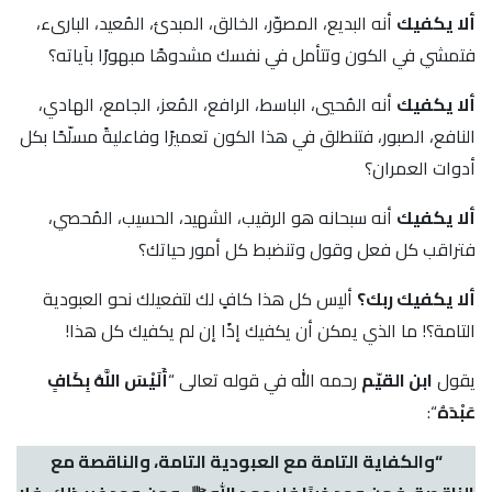
ألا يكفيك
أنه البديع، المصوّر، الخالق، المبدئ، المُعيد، البارىء،
فتمشي في الكون وتتأمل في نفسك مشدوهًا مبهورًا بآياته؟
ألا يكفيك
أنه المُحيي، الباسط، الرافع، المُعز، الجامع، الهادي،
النافع، الصبور، فتنطلق في هذا الكون تعميرًا وفاعليةً مسلّحًا بكل
أدوات العمران؟
ألا يكفيك
أنه سبحانه هو الرقيب، الشهيد، الحسيب، المُحصي،
فتراقب كل فعل وقول وتنضبط كل أمور حياتك؟
ألا يكفيك ربك؟
أليس كل هذا كافٍ لك لتفعيلك نحو العبودية
التامة؟! ما الذي يمكن أن يكفيك إذًا إن لم يكفيك كل هذا!
يقول
ابن القيّم
رحمه الله في قوله تعالى “
أَلَيْسَ اللَّهُ بِكَافٍ
عَبْدَهُ
“:
“والكفاية التامة مع العبودية التامة، والناقصة مع