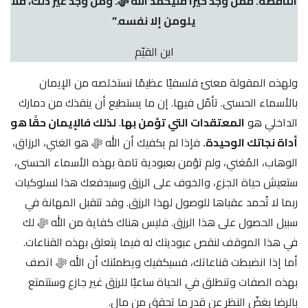
الناقصة. فمن وجد خيرًا فليحمد الله ﷻ. ومن وجد غير ذلك، فلا
يلومن إلا نفسه.”
ابن القيّم
ولهذه المقولة معنىً فلسفيًا عظيمًا نستخلصه من الإيمان
بالأسماء الحسنى. تأمّل فيها. إن ما يستطيع أن ينقذك من دمارك
الداخلي هو
المعتقدات التي تؤمن بها
.
لذلك فالإيمان حقًا هو
أداة نجاتك الوحيدة.
فإذا لم يكفيك أن الله ﷻ هو الغني، الرزاق،
الوهاب، المُغني، ولم تؤمن بعبودية تامة بهذه الأسماء الحسنى،
ستعيش حياة الجزع، والخوف على الرزق وسيدفعك هذا لسلوكيات
ربما لا تُحمد عقباها للوصول لهذا الرزق. وقد تتقبل المهانة في
سبيل الحصول على هذا الرزق. فليس هناك كفاية من الله ﷻ لك
في هذا الموقف لنقص عبوديتك له فيما يتعلق بهذه القناعات.
أما إذا انضبطت قناعاتك، فسيكفيك ويطمئنك أن الله ﷻ اتصف
بهذه الصفات وتنطلق في الحياة ساعيًا للرزق غير جازع وستتمتع
بالرضا بغضّ النظر عن قدر ما تحقق من مال.