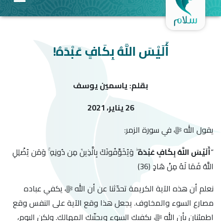
أَلَيْسَ اللَّهُ بِكَافٍ عَبْدَهُ!
بقلم: ياسمين يوسف
26 يناير، 2021
يقول الله ﷻ في سورة الزمر:
“
أَلَيْسَ اللَّهُ بِكَافٍ عَبْدَهُ
ۖ وَيُخَوِّفُونَكَ بِالَّذِينَ مِن دُونِهِ ۚ وَمَن يُضْلِلِ
اللَّهُ فَمَا لَهُ مِنْ هَادٍ (36)
نعلم أن هذه الآية الكريمة تحدّثنا عن أن الله ﷻ يكفي عباده
مصارع السوء والمخاوف. يجعل هذا وقع الآية على النفس وقع
اطمئنان بأن الله ﷻ يكفيك السوء ويجنّبك المهالك. ولكن اليوم،