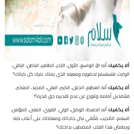
ألا يكفيك
أنه ﷻ الواسع، الأول، الآخر، الظاهر، الباطن، الباقي،
الوارث، فتستسلم لحضوره ومعيته الذي يملك عليك كل كيانك؟
ألا يكفيك
أنه العظيم، الجليل، الكبير، العلي، المجيد، المتكبر،
فتتضاءل أمامه وتتورع عن عدم تقديره حق قدره؟!
ألا يكفيك
أنه الحفيظ، الوكيل، الولي، القوي، المتين، المؤمن،
السلام، المُجيب، فتُلقي بكل حاجاتك ومعاناتك على أعتاب بابه
ويطمئن هذا القلب المضطرب بداخلك؟