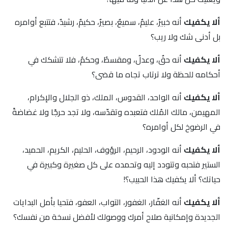
ألا يكفيك
أنه خبيرٌ، عليمٌ، سميعٌ، بصيرٌ، حكيمٌ، رشيدٌ، فتتبع أوامره
بل أدنى شك ولا ريب؟
ألا يكفيك
أنه حقٌ، وعدلٌ، ومقسطٌ، وحكمٌ، فلا تتشكك في
أحكامه للحظة ولا ترتاب تجاه ما قضى؟
ألا يكفيك
أنه الواحد، القدوس، الملك، ذو الجلال والإكرام،
المهيمن، مالك المُلك فتعبده وتقدّسه، ولا تجد حرجًا ولا غضاضةً
في الرضوخ لكل أوامره؟
ألا يكفيك
أنه الودود، الرحيم، الرؤوف، الحليم، الكريم، الحميد،
الستير فتحبه وتتودد إليه وتحمده على كل صغيرة وكبيرة في
حياتك؟ ألا يكفيك هذا الحبيب؟!
ألا يكفيك
أنه الغفّار، الغفور، التواب، العفو، فتحيا بأمل البدايات
الجديدة وإمكانية صلاح أمرك ووصولك لأفضل نسخة من نفسك؟