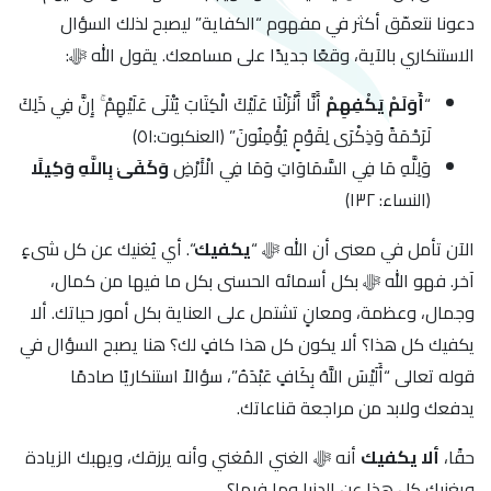
دعونا نتعمّق أكثر في مفهوم “الكفاية” ليصبح لذلك السؤال
الاستنكاري بالآية، وقعًا جديدًا على مسامعك. يقول الله ﷻ:
“
أَوَلَمْ يَكْفِهِمْ
أَنَّا أَنْزَلْنَا عَلَيْكَ الْكِتَابَ يُتْلَى عَلَيْهِمْ ۚ إِنَّ فِي ذَلِكَ
لَرَحْمَةً وَذِكْرَى لِقَوْمٍ يُؤْمِنُونَ” ﴿العنكبوت:٥١﴾
وَلِلَّهِ مَا فِي السَّمَاوَاتِ وَمَا فِي الْأَرْضِ
وَكَفَىٰ بِاللَّهِ وَكِيلًا
﴿النساء: ١٣٢﴾
الآن تأمل في معنى أن الله ﷻ “
يكفيك
“. أي يُغنيك عن كل شىءٍ
آخر. فهو الله ﷻ بكل أسمائه الحسنى بكل ما فيها من كمال،
وجمال، وعظمة، ومعانٍ تشتمل على العناية بكل أمور حياتك. ألا
يكفيك كل هذا؟ ألا يكون كل هذا كافٍ لك؟ هنا يصبح السؤال في
قوله تعالى “أَلَيْسَ اللَّهُ بِكَافٍ عَبْدَهُ”، سؤالاً استنكاريًا صادمًا
يدفعك ولابد من مراجعة قناعاتك.
حقًا،
ألا يكفيك
أنه ﷻ الغني المُغني وأنه يرزقك، ويهبك الزيادة
ويغنيك كل هذا عن الدنيا وما فيها؟