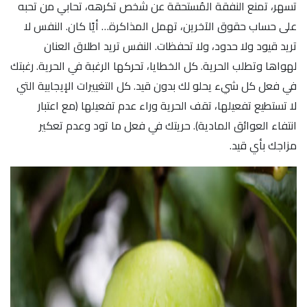
تسهر، تمنع النفقة المُستحقة عن شخص تكرهه، تحابي من تحبه
على حساب حقوق الآخرين، تهمل المذاكرة… أيًا كان. النفس لا
تريد قيود ولا حدود، ولا تحفظات. النفس تريد اطلاق العنان
لهواها وتطلب الحرية. كل الخطايا، تحركها الرغبة في الحرية. رغبتك
في فعل كل شيء يحلو لك بدون قيد. كل التغييرات الإيجابية التي
لا تستطيع تفعيلها، تقف الحرية وراء عدم تفعيلها (مع اعتبار
انتفاء العوائق المادية). حريتك في فعل ما تود وعدم تعكير
مزاجك بأي قيد.