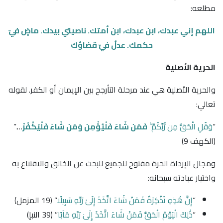
مطلعه:
اللهم إني عبدك، ابن عبدك، ابن أمتك. ناصيتي بيدك. ماضٍ فيّ
حكمك. عدلُ فيّ قضاؤك
الحرية الأصلية
والحرية الأصلية هي عند مرحلة التأرجح بين الإيمان أو الكفر. لقوله
تعالي:
“
وَقُلِ الْحَقُّ مِن رَّبِّكُمْ ۖ
فَمَن شَاءَ فَلْيُؤْمِن وَمَن شَاءَ فَلْيَكْفُرْ
….”
﴿الكهف 9﴾
ومجال الإرداة الحرة مفتوح للجميع للبحث عن الخالق والاقتناع به
واختيار عبادته سبحانه:
“
إِنَّ هَٰذِهِ تَذْكِرَةٌ فَمَنْ شَاءَ اتَّخَذَ إِلَىٰ رَبِّهِ سَبِيلًا
” ﴿19 المزمل﴾
“
ذَٰلِكَ الْيَوْمُ الْحَقُّ فَمَنْ شَاءَ اتَّخَذَ إِلَىٰ رَبِّهِ مَآبًا
” ﴿39 النبإ﴾