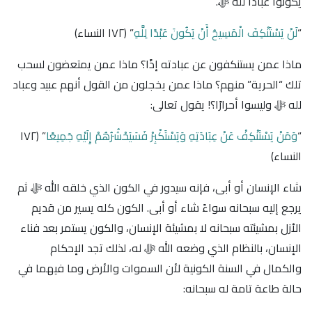
يكونوا عبادًا لله ﷻ.
“
لَنْ يَسْتَنْكِفَ الْمَسِيحُ أَنْ يَكُونَ عَبْدًا لِلَّهِ
” ﴿١٧٢ النساء﴾
ماذا عمن يستنكفون عن عبادته إذًا؟ ماذا عمن يمتعضون لسحب
تلك “الحرية” منهم؟ ماذا عمن يخجلون من القول أنهم عبيد وعباد
لله ﷻ وليسوا أحرارًا؟! يقول تعالى:
“
وَمَنْ يَسْتَنْكِفْ عَنْ عِبَادَتِهِ وَيَسْتَكْبِرْ فَسَيَحْشُرُهُمْ إِلَيْهِ جَمِيعًا
” ﴿١٧٢
النساء﴾
شاء الإنسان أو أبى، فإنه سيدور في الكون الذي خلقه الله ﷻ ثم
يرجع إليه سبحانه سواءً شاء أو أبى. الكون كله يسير من قديم
الأزل بمشيئته سبحانه لا بمشيئة الإنسان، والكون يستمر بعد فناء
الإنسان، بالنظام الذي وضعه الله ﷻ له، لذلك تجد الإحكام
والكمال في السنة الكونية لأن السموات والأرض وما فيهما في
حالة طاعة تامة له سبحانه: