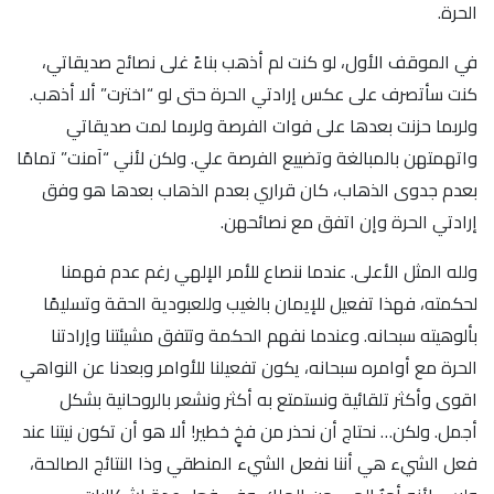
الحرة.
في الموقف الأول، لو كنت لم أذهب بناءً غلى نصائح صديقاتي،
كنت سأتصرف على عكس إرادتي الحرة حتى لو “اخترت” ألا أذهب.
ولربما حزنت بعدها على فوات الفرصة ولربما لمت صديقاتي
واتهمتهن بالمبالغة وتضييع الفرصة علي. ولكن لأني “آمنت” تمامًا
بعدم جدوى الذهاب، كان قراري بعدم الذهاب بعدها هو وفق
إرادتي الحرة وإن اتفق مع نصائحهن.
ولله المثل الأعلى. عندما ننصاع للأمر الإلهي رغم عدم فهمنا
لحكمته، فهذا تفعيل للإيمان بالغيب وللعبودية الحقة وتسليمًا
بألوهيته سبحانه. وعندما نفهم الحكمة وتتفق مشيئتنا وإرادتنا
الحرة مع أوامره سبحانه، يكون تفعيلنا للأوامر وبعدنا عن النواهي
اقوى وأكثر تلقائية ونستمتع به أكثر ونشعر بالروحانية بشكل
أجمل. ولكن… نحتاج أن نحذر من فخٍ خطير! ألا هو أن تكون نيتنا عند
فعل الشيء هي أننا نفعل الشيء المنطقي وذا النتائج الصالحة،