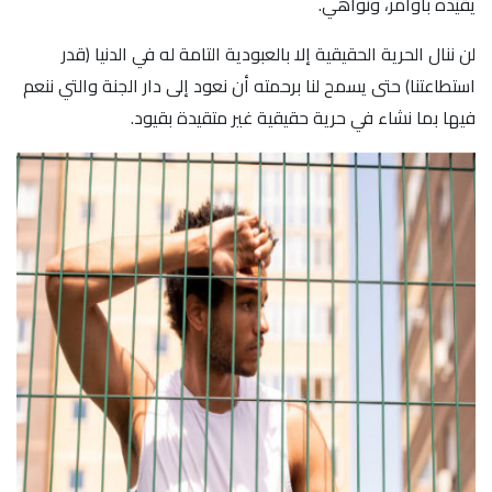
يقيّده بأوامر، ونواهي.
لن ننال الحرية الحقيقية إلا بالعبودية التامة له في الدنيا (قدر
استطاعتنا) حتى يسمح لنا برحمته أن نعود إلى دار الجنة والتي ننعم
فيها بما نشاء في حرية حقيقية غير متقيدة بقيود.