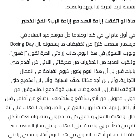
نفسك تريد الحرية لا الجهد والعبء.
ماذا لو اتفقت إرادة العبد مع إرادة الرب؟ الفخ الخطير
في أول عام لي في كندا وعندما حلّ موسم عيد الميلاد في
ديسمبر، سمعت كثيرًا عن تخفيضات ما يسمونه بال Boxing Day
ونويت التسوق في هذا اليوم. كانت إرادتي الحرة تقول “إذهبي”.
وتلقيت العديد من التحذيرات من صديقاتي اللاتي كن أقدم مني
بالبلد. قلن لي أن هذا اليوم يكون كيوم القيامة في المحال
التجارية، وأني لن أجد مكانًا لصفّ السيارة، وأني لن أستطيع حتى
التوقف للنظر إلى المعروضات بسبب قوة دفع المتسوقين من
حولي. حذروني من أنني سأدُفع وستُختطف البضائع من أمامي قبل
أن أصل إليها. تخيلت أنهن يبالغن في الأمر، وقررت الذهاب على أية
حال. وذهبت بالفعل. وتحقق كل ما حذروني منه. واقتنعت بشكلٍ
تام من خطأ قراري وندمت على الذهاب. وعلى مدار التسعة عشر
عامًا التالية، لم أذهب للتسوق في هذا اليوم أبدًا، وبمحض إرادتي