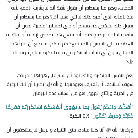
الحجاب، وكم منا يستطيع أن يقول بثقة أنه لا يشرب الخمر، لأنه
عبدٌ للملك الذي أمره بذلك لا لأي سببٍ آخر؟ كم منا يستطيع أن
يقول ذلك لشخصٍ غير مسلم أو حتى لمسلمٍ “متحرر”، بدون أن
يشعر بالحاجة لتوضيح كيف أنه يفعل هذا بمحض إرادته أو لفائدته
العظيمة على النفس والمجتمع؟ كم منكم يستطيع أن يقرأ هذا
المقال بدون أي شائبة استنكار في قلبه لفكرة تسليم حريته لله
ﷻ؟
نعم النفس المتكبرة والتى تود أن تسير على هواها “بحرية”،
سوف تستنكف أن تعترف بعبوديتها. والله ﷻ، يخبرنا أن تلك الرغبة
في الحرية وإتبّاع الهوى هو من أسباب عدم الإيمان.
“
أَفَكُلَّمَا جَاءَكُمْ رَسُولٌ
بِمَا لَا تَهْوَىٰ أَنفُسُكُمُ اسْتَكْبَرْتُمْ
فَفَرِيقًا
كَذَّبْتُمْ وَفَرِيقًا تَقْتُلُونَ
” ﴿87 البقرة﴾
ويخبرنا الله ﷻ أننا كلنا عباده. حتى الأنبياء والرسل لا يستنكفون أن