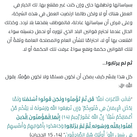
بسياساتها وتطبقها حتى وإن كنت غير مقتنع بها. لك الخيار في
العمل هناك أو لا ولكن طالما ارتضيت العمل في هذه الشركة،
وعلى فرض أن سياساتها عادلة، فالموظف ينفذها بلا تردد. وكذلك
الحال عندما تحترم قوانين البلد الذي تزوره أو نحمل جنسيته سواء
اقتنعت بها أو لا، احترامًا للشأن العام والمصلحة العامة وثقةً أن
لتلك القوانين حكمة ونفع سواءً عرفت تلك الحكمة أو لا.
ثم لم يرتابوا…
كل هذا يفسّر كيف يمكن أن تكون مسلمًا ولا تكون مؤمنًا. يقول
الله ﷻ:
“
قَالَتِ الْأَعْرَابُ آمَنَّا ۖ
قُل لَّمْ تُؤْمِنُوا وَلَٰكِن قُولُوا أَسْلَمْنَا
وَلَمَّا
يَدْخُلِ الْإِيمَانُ فِي قُلُوبِكُمْ ۖ وَإِن تُطِيعُوا اللَّهَ وَرَسُولَهُ لَا يَلِتْكُم مِّنْ
أَعْمَالِكُمْ شَيْئًا ۚ إِنَّ اللَّهَ غَفُورٌ رَّحِيمٌ (14)
إِنَّمَا الْمُؤْمِنُونَ الَّذِينَ
آمَنُوا بِاللَّهِ وَرَسُولِهِ ثُمَّ لَمْ يَرْتَابُوا
وَجَاهَدُوا بِأَمْوَالِهِمْ وَأَنفُسِهِمْ
فِي سَبِيلِ اللَّهِ ۚ أُولَٰئِكَ هُمُ الصَّادِقُونَ
” ﴿14، 15 الحجرات﴾