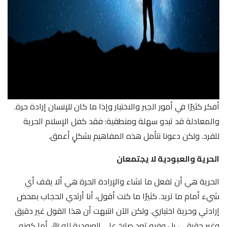
أفكر كثيرًا في أمور الجبر والاختيار وإذا ما كان للإنسان إرادة حرة.
والمعادلة قد تبدو سهلة ومنطقية: فقد كفل الإسلام الحرية
للفرد. ولكن دعونا نتأمل هذه المفاهيم بشكلٍ أعمق.
الحرية والعبودية لا يجتمعان
الحرية هي أن تفعل ما تشاء والإرادة الحرة هي ألا يقف أي
شيء أمام ما تريد. كثيرًا ما كنت أقول، أنا أرتدي الحجاب بمحض
إرادتي وحرية اختياري. ولكن الآن انتبهت أن هذا القول غير دقيق
وغير حقيقي، بل وفيه تعدٍ صارخ على العبودية لله ﷻ. أما كونه