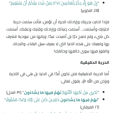
“
إِنْ هُوَ إِلَّا ذِكْرٌ لِلْعَالَمِينَ ﴿٢٧﴾ لِمَنْ شَاءَ مِنْكُمْ أَنْ يَسْتَقِيمَ
”
﴿28 التكوير﴾
فإذا اخترت بحريتك وإرادتك الحرة أن تؤمن، فأنت سلمت حرية
اختيارك وأسلمت… أسلمت رغباتك وإرادتك وقلبك وعقلك. أسلمت
كل شيء ولم تصبح حرًا بل أصبحت عبدًا. ويالها من عبودية تتشرف
بها وتعينك على هذه الدنيا التي لا يعرف سبل البقاء، والنجاة،
والفوز فيها سوى خالقها وخالقك!
الحرية الحقيقية
أما الحرية الحقيقية فلن تكون أبدًا في الدنيا. بل هي في الآخرة
وبإذن من الله ﷻ. يقول تعالى:
“
تَجْرِي مِنْ تَحْتِهَا الْأَنْهَارُ
لَهُمْ فِيهَا مَا يَشَاءُونَ
” ﴿٣١ النحل﴾
“
لَهُمْ فِيهَا مَا يَشَاءُونَ
خَالِدِينَ كَانَ عَلَىٰ رَبِّكَ وَعْدًا مَسْئُولًا
”
﴿١٦ الفرقان﴾