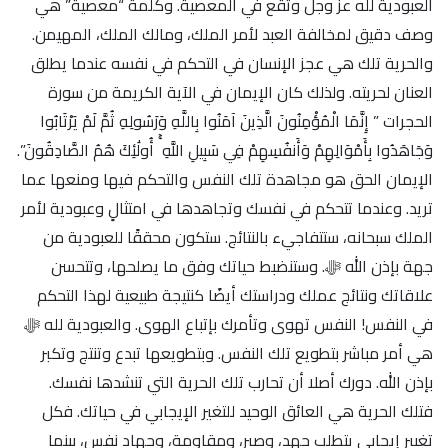
العبودية لله عز وجل وتقع في المعصية. وكلمة “معصية” هي
وصف دقيق لمخالفة العبد لأمر الملك، ومالك الملك، المهيمن.
والحرية تلك هي عجز الإنسان في التحكم في نفسه عندما يطلق
العنان لحريته. ولذلك كان الإيمان في الآية الكريمة من سورة
الحجرات ” إِنَّمَا الْمُؤْمِنُونَ الَّذِينَ آمَنُوا بِاللَّهِ وَرَسُولِهِ ثُمَّ لَمْ يَرْتَابُوا
وَجَاهَدُوا بِأَمْوَالِهِمْ وَأَنفُسِهِمْ فِي سَبِيلِ اللَّهِ ۚ أُولَٰئِكَ هُمُ الصَّادِقُونَ”.
الإيمان الحق هو مجاهدة تلك النفس والتحكم فيها ومنعها عما
تريد. وعندما تتحكم في نفسك وتجاهدها في امتثالٍ وعبودية لأمر
الملك سبحانه، ستتفاجيء بالنتائج. ستكون محققًا للعبودية من
جهة بإذن الله ﷻ. وستنضبط حياتك وفق ما يصلحها، وتتحسن
علاقاتك ونتائج عملك ودراستك أيضًا كنتيجة طبيعية لهذا التحكم
في النفس! النفس تهوى وتأمرك بإتباع الهوى. والعبودية لله ﷻ
هي أمر مباشر بتطويع تلك النفس. وبتطويعها تبدع وتنتج وتكبر
بإذن الله. دورك أصلا أن تحارب تلك الحرية التي تنشدها نفسك.
فتلك الحرية هي العائق الوحيد للتغير الإيجابي في حياتك. فكل
تغيير إيجابي يتطلب جهد، وصبر، ومقاومة، وجهاد نفس، بينما