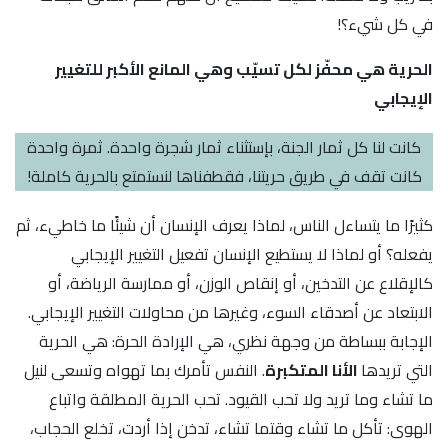
في كل شيء؟!
الحرية هي محفّز لكل تسيّب وهي المانع الأكبر للتغيير
الإيجابي
كانت لنا كل ثمار الجنة، بإستثناء ثمار شجرة واحدة. ثمرة واحدة
كانت تقف في طريق حريتنا، فقطفناها لنستمتع بالحرية كاملة!
كثيرًا ما يتساءل الناس، لماذا يعرف الإنسان أن شيئًا ما خاطيء، ثم
يفعله؟ أو لماذا لا يستطيع الإنسان تفعيل التغيير الإيجابي
كالإقلاع عن التدخين، أو إنقاص الوزن، أو ممارسة الرياضة، أو
الابتعاد عن أصدقاء السوء، وغيرها من محاولات التغيير الإيجابي.
الإجابة ببساطة من وجهة نظري، هي الإرادة الحرة: هي الحرية
التي تريدها
الأنا المتكبرة
. النفس تأمرك بما تهواه وتسعى لنيل
ما تشاء وما تريد ولا تحب القيود. تحب الحرية المطلقة واتباع
الهوى: تأكل ما تشاء وقتما تشاء، تدخن إذا أردت، تخلع الحجاب،