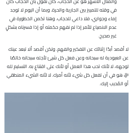
والمثال الأشهر هو عن الحجاب، كأن نقول بأن الحجاب كان
في وقته للتمييز بين الجارية والحرة. وبما أن اليوم لا توجد
إماء وجواري، فلا داعي للحجاب. وهنا تكمن الخطورة في
عدم الانصياع للأمر إذا لم نفهم حكمته أو إذا فسرناه بشكلٍ
غير صحيح.
لا أقصد أبدًا إثنائك عن التفكير والفهم. ولكن أقصد ألا تبعد عينك
عن العبودية له سبحانه وعن فعل كل شيئ لأجله سبحانه خالصًا
لوجهه، لا لأنك تحب هذا العمل أو لأنك على اقتناعٍ به. التسليم لله
ﷻ هو في أن تفعل كل شيء لأنه أمرك. لا لأنه الشيء المنطقي
أو المُحبب إليك.