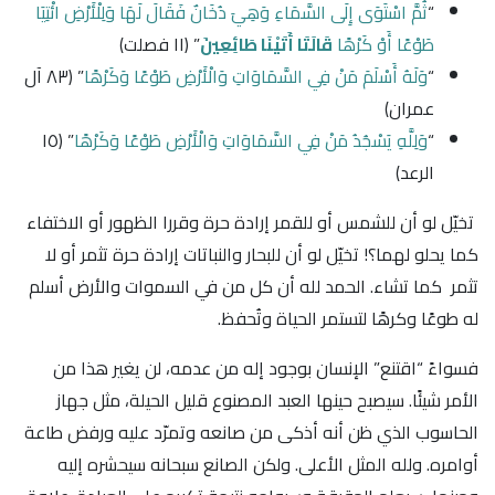
“
ثُمَّ اسْتَوَى إِلَى السَّمَاءِ وَهِيَ دُخَانٌ فَقَالَ لَهَا وَلِلْأَرْضِ ائْتِيَا
طَوْعًا أَوْ كَرْهًا
قَالَتَا أَتَيْنَا طَائِعِينَ
” ﴿١١ فصلت﴾
“
وَلَهُ أَسْلَمَ مَنْ فِي السَّمَاوَاتِ وَالْأَرْضِ طَوْعًا وَكَرْهًا
” ﴿٨٣ آل
عمران﴾
“
وَلِلَّهِ يَسْجُدُ مَنْ فِي السَّمَاوَاتِ وَالْأَرْضِ طَوْعًا وَكَرْهًا
” ﴿١٥
الرعد﴾
تخيّل لو أن للشمس أو للقمر إرادة حرة وقررا الظهور أو الاختفاء
كما يحلو لهما؟! تخيّل لو أن للبحار والنباتات إرادة حرة تثمر أو لا
تثمر كما تشاء. الحمد لله أن كل من في السموات والأرض أسلم
له طوعًا وكرهًا لتستمر الحياة وتُحفظ.
فسواءً “اقتنع” الإنسان بوجود إله من عدمه، لن يغير هذا من
الأمر شيئًا. سيصبح حينها العبد المصنوع قليل الحيلة، مثل جهاز
الحاسوب الذي ظن أنه أذكى من صانعه وتمرّد عليه ورفض طاعة
أوامره. ولله المثل الأعلى. ولكن الصانع سبحانه سيحشره إليه