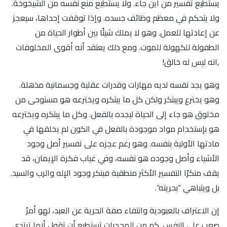
يستطيع تفسير من أين جاء. ولا يستطيع منع نفسه من الشيخوخة.
ولا يتحكم في معظم وظائف جسده. وإذا توقفت إحداها، سيعجز
عن إعادتها للعمل. وهو لا يملك شيئًا بين أطوار الحياة من
الطفولة للكهولة للموت. ومع ذلك يعتقد أنه أقوى المخلوفات
,انه ليس له خالق!
وهو يجد نفسه لديه مهارات وقدرات عقلية وجسمانية مذهلة.
وهو يخترع ويبتكر ولكن كل ما يبتكره ويخترعه هو مستوحى من
مخلوق هو جاء إلى الحياة ليجده بالفعل. وكل ما يبتكره ويخترعه
هو بإستخدام مواد موجودة بالفعل في الكون لم يخلقها في
مادتها الأولية بنفسه. وهو رغم عجزه على تفسير أصل وجود
الأشياء وأصل وجوده هو نفسه، وفي غياب فكرة الإيمان، قد
يقف منكرًا التفسير الأكثر منطقية فينكر وجود الإله والرب والسيد.
بل ويتباهي “بحريته”.
إن الاعتراف بالعبودية وانتفاء صفة الحرية عن العبد، لهو أمرٌ
صعب على النفس. كم من المحجبات تستطيع أن تقول أنها ترتدي