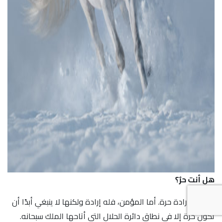
هل أنت حرٌ؟
للإنسان إرادة حرة. أما المؤمن، فله إرادة ولكنها لا ينبغي أبدًا أن
تكون حرّة إلا في نطاق دائرة الحلال التي أتاحها الملك سبحانه.