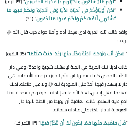
“
لَهُمْ مَا يَشَاءُونَ عِنْدَ رَبِّهِمْ
ذَٰلِكَ جَزَاءُ الْمُحْسِنِينَ
” ﴿٣٤ الزمر﴾
“
نَحْنُ أَوْلِيَاؤُكُمْ فِي الْحَيَاةِ الدُّنْيَا وَفِي الْآخِرَةِ ۖ
وَلَكُمْ فِيهَا مَا
تَشْتَهِي أَنفُسُكُمْ وَلَكُمْ فِيهَا مَا تَدَّعُونَ
“
(31)
ولقد كانت تلك الحرية لدى سيدنا آدم وأمنا حواء حيث قال الله ﷻ
لهما:
“
اسْكُنْ أَنْتَ وَزَوْجُكَ الْجَنَّةَ وَكُلَا مِنْهَا رَغَدًا
حَيْثُ شِئْتُمَا
” ﴿35 البقرة﴾
كانت لدينا تلك الحرية في الجنة (بإستثناء شجرةٍ واحدة) وهي دار
الطيّب المحض كما يسميها ابن قيّم الجوزية رحمة الله عليه. هي
دار لا يستكبر فيها أحدٌ على العبودية لله ﷻ ولا على طاعته. لذلك
فعندما فعّل إبليس، لعنة الله عليه، إرادته الحرة ولم يسجد لسيدنا
آدم عليه السلام، كانت العاقبة أن يهبط من الجنة لأنها دار
العبودية لا دار التكبّر على عبادته سبحانه.
“
قَالَ
فَاهْبِطْ مِنْهَا
فَمَا يَكُونُ لَكَ أَنْ تَتَكَبَّرَ فِيهَا
” ﴿١٣ الأعراف﴾