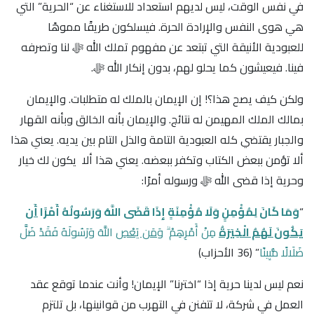
في نفس الوقت، ليس لديهم استعداد للاستغناء عن “الحرية” التي
هي هوى النفس والإرادة الحرة. فيسلكون طريقًا مموهًا
للعبودية الأنيقة التي تبتعد عن مفهوم تملك الله ﷻ لنا وتصرفه
فينا. فيعيشون كما يحلو لهم، بدون إنكار الله ﷻ.
ولكن كيف يصح هذا؟! إن الإيمان بالملك له متطلبات. والإيمان
بمالك الملك المهيمن له نتائج. والإيمان بأنه الخالق وبأنه القهار
والجبار يقتضي كله العبودية التامة والذل التام بين يديه. يعني هذا
ألا تؤمن ببعض الكتاب وتكفر ببعضه. يعني هذا ألا يكون لك خيار
وحرية إذا قضى الله ﷻ ورسوله أمرًا:
“
وَمَا كَانَ لِمُؤْمِنٍ وَلَا مُؤْمِنَةٍ إِذَا قَضَى اللَّهُ وَرَسُولُهُ أَمْرًا
أَن
يَكُونَ لَهُمُ الْخِيَرَةُ
مِنْ أَمْرِهِمْ ۗ
وَمَن يَعْصِ
اللَّهَ وَرَسُولَهُ فَقَدْ ضَلَّ
ضَلَالًا مُّبِينًا
” ﴿36 الأحزاب﴾
نعم ليس لدينا حرية إذا “اخترنا” الإيمان! وأنت عندما توقع عقد
العمل في شركة، لا تتفنن في التهرب من قوانينها، بل تلتزم