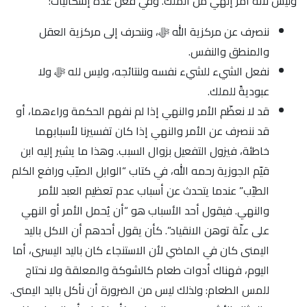
وليس لأنه أمرٌ إلهي من الملك. وفي فعل عدة إشكاليات:
ننصرف عن مركزية الله ﷻ، وننحرف إلى مركزية العقل
والمنطق والنفس.
نفعل الشيء للشيء نفسه ولنتائجه، وليس لله ﷻ ولا
عبوديةً للملك.
قد لا نعظّم الأمر والنهي إذا لم نفهم الحكمة وراءهما، أو
قد ننصرف عن الأمر والنهي إذا كان تفسيرنا لأسبابهما
خاطئة، فيزول التفعيل بزوال السبب. وهذا ما يشير إليه ابن
قيّم الجوزية رحمه الله، في كتاب “الوابل الصيّب ورافع الكلم
الطيّب” عندما يتحدث عن أسباب عدم تعظيم العبد للأمر
والنهي. فيقول أحد الأسباب هو “أن يُحمل الأمر أو النهي
على علّة توهن الانقياد”. كأن يقول أحدهم أن الاكل باليد
اليمنى كان في الماضي لأن الاستنجاء كان باليد اليسرى، أما
اليوم، فهناك أدوات طعام كالشوكة والمعلقة ولا نحتاج
للمس الطعام: ولذلك ليس من الضرورة أن نأكل باليد اليمنى.