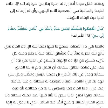
وعندما فعّل سيدنا آدم إرادته الحرة بدلاً من عبوديته لله ﷻ، كانت
النتيجة والعاقبة هي المعصية للأمر الإلهي وأن تم إرساله إلى
الدنيا حيث البقاء المؤقت.
“
قَالَ
اهْبِطُوا
بَعْضُكُمْ لِبَعْضٍ عَدُوٌّ وَلَكُمْ فِي الْأَرْضِ مُسْتَقَرٌّ وَمَتَاعٌ
إِلَىٰ حِينٍ
” ﴿٢٤ الأعراف﴾
والدنيا هي دار العصاة، يُسمح لنا فيها بممارسة الإرادة الحرة لنرى
نتائج تلك الحرية عيانًا بيانًا ونشتاق للجنة حيث لا ظلم وحيث كل
شيء متسق مع الإرادة الإلهية. ويُسمح في الدنيا لمن يود أن
يتكبر على عبادة الخالق سبحانه، أن يفعل. ولم يتركنا الخالق
سبحانه وحدنا في تلك الأرض، بل دعمنا بالرسل والكتب وكل سبل
الهداية. فإن اهتدينا، رضينا بالعبودية له سبحانه، ورضينا بطاعته
رغمًا عن إرادتنا الحرة وما توسوس لنا به من مخالفة لأوامره
سبحانه. حينها تصبح الدنيا سجن لنا لأننا فيها نعبد الملك سبحانه ولا
نطلق العنان لحريتنا. وتصبح أيضًا جنة الكافر، الذي لا يرضى له إلهًا