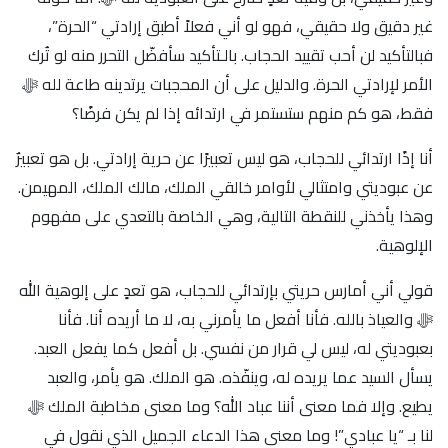
غير دقيق ولا حقيقي، فهو لو أني فعلاً أطبق إرادتي “الحرة”،
فبالتأكيد لن أحب تقييد الحجاب. بالـتأكيد سأفضّل التحرر منه لو تُرك
الأمر لإرادتي الحرة. والدليل على أن المحجبات يرتدينه طاعة لله ﷻ
فقط، هو كم منهم ستستمر في ارتدائه إذا لم يكن فرضًا؟
أنا إذًا ارتدائي للحجاب، هو ليس تعبيرًا عن حرية إرادتي. بل هو تعبيرٌ
عن عبوديتي وامتثالي لأوامر خالقي الملك، مالك الملك، المهيمن.
وهذا يأخذني للنقطة التالية، وهي الخاصة بالتعدي على مفهوم
الإلوهية.
قولي أني أمارس حريتي بإرتدائي للحجاب، هو تعدٍ على إلوهية الله
ﷻ والعياذ بالله. فأنا أفعل ما يأمرني به، لا ما أريده أنا. فأنا
بعبوديتي له، ليس لي قرار من نفسي. بل أفعل كما يفعل العبد.
يسأل السيد عما يريده له، وينفّذه. هو الملك. هو يأمر، والعبد
يطيع. وإلا فما معنى أننا عباد الله؟ وما معنى مخاطبة الملك ﷻ
لنا بـ “يا عبادي”! وما معنى هذا الدعاء الجميل الذي نقول في