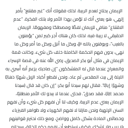
الإيمان يحتاج لعدم الريبة. لذلك فقولك أنك “غير مقتنع” بأمر
إلهي، هو يعني أنك لا تؤمن بهذا الأمر ولا بتلك الفكرة. “عدم
الاقتناع” منافي للإيمان لفظًا ومصطلحًا ومفهومًا. الإيمان
الحقيقي لا ريبة فيه. لذلك كان هناك أجر كبير لمن “يؤمنون
بالغيب”، ويوقنون بالله ﷻ وبكل ما أنزل وبكل ما أمر وكل ما
نهى، بدون فهم الحكمة الكاملة خلف كل شيء. وكانت قمة
الإيمان في مثال أبو بكر الصديق، رضي الله عنه في قصة الإسراء
والمعراج عندما قال له المتشككون “إن صاحبك يزعم أنه أُسري به
الليلة إلى بيت المقدس ثم عاد، ونحن نقطع أكباد الإبل شهرًا ذهابًا
وشهرًا إيابًا”. فقال لهم سيدنا أبو بكر: “إن كان قد قال (سيدنا
محمد ﷺ)، فقد صدق”. فحتى عندما لا يبدو لك الأمر منطقيًا،
الإيمان يعني عدم الريبة. وكيف لنا أن نفهم كل شيء وأن نفهم
السنن الإلهية ونحن مازلنا لا نفهم الكهرباء ولا ظواهر الفيزياء
وخصائص المادة بشكل كامل وواضح، ومع ذلك نحترم قوانينهم
بلا ريب ولا تشكك. فكيف نستطيع أن نفهم حكم الخالق سبحانه