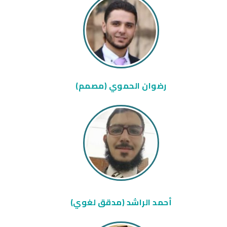
رضوان الحموي (مصمم)
أحمد الراشد (مدقق لغوي)