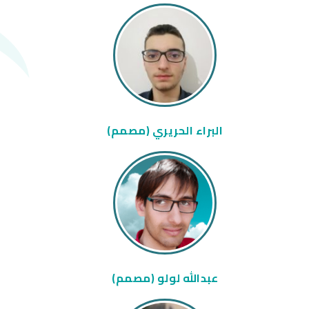
البراء الحريري (مصمم)
عبدالله لولو (مصمم)