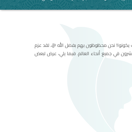
 يكونوا! نحن محظوظون بهم بفضل الله ﷻ. لقد عزم
شرون في جميع أنحاء العالم. فيما يلي، عرض لبعض