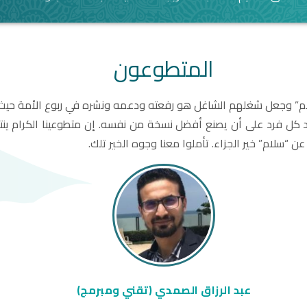
المتطوعون
سلام” وجعل شغلهم الشاغل هو رفعته ودعمه ونشره في ربوع الأمة حيث
 كل فرد على أن يصنع أفضل نسخة من نفسه. إن متطوعينا الكرام ينت
عن “سلام” خير الجزاء. تأملوا معنا وجوه الخير تلك.
عبد الرزاق الصمدي (تقني ومبرمج)