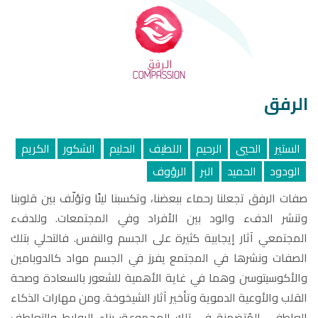
الرفق
الستير
الحيي
الرحيم
اللطيف
الحليم
الشكور
الكريم
الودود
الحميد
البر
الرؤوف
صفات الرفق تجعلنا رحماء ببعضنا، وتكسبنا لينًا وتؤلّف بين قلوبنا
وتنشر الدفء والود بين الأفراد وفي المجتمعات. وللدفء
المجتمعي آثار إيجابية كثيرة على الجسم والنفس. فالتحلي بتلك
الصفات ونشرها في المجتمع يفرز في الجسم مواد كالدوبامين
والأكوسيتوسن وهما في غاية الأهمية للشعور بالسعادة وصحة
القلب والأوعية الدموية وتأخير آثار الشيخوخة. ومن مهارات الذكاء
العاطفي المُتضمنة في تلك المجموعة: بناء الروابط والتعاطف