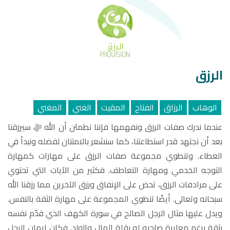
الرزق
الوهاب
الرزاق
الفتاح
المقيت
الغني
المغني
عندما ندرك صفات الرزق ونفهمها فإننا نطمئن أن الله ﷻ سيرزقنا
بعد أن نجتهد قدر استطاعتنا، كما سنشعر بالامتنان لفضله ونبدأ في
العطاء. وتنطوي مجموعة صفات الرزق على مهارات كمهارة
التوجه الخدمي ومهارة التعاطف. فكثير من الآيات التي تحتوي
على مرادفات الرزق، تحض على الإنفاق ورزق الآخرين مما رزقنا الله
سبحانه وتعالى. أيضًا تنطوي المجموعة على مهارة الثقة بالنفس.
ويدل عليها مثال الرجل الصالح في سورة الكهف الذي قدّم نفسه
بثقة برغم معايرة صاحبه له بقلة المال والولد. فكان إيمان الرجل