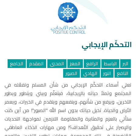
التحكّم الإيجابي
البر
الباسط
الرافع
المعز
المحيي
المقدم
الجامع
النافع
النور
الهادي
الصبور
تعلي أسماء التحكّم الإيجابي من شأن المسلم وتفعّله في
المجتمع وتملأ حياته بالإيجابية، فيتعلّم ويبني ويتطور ويطور
الآخرين، ويرفع من شأنهم، وينفعهم ويتقدم في الخيرات، ويعمر
الأرض والحياة. تخيل حياتك بدون اسم الله "الصبور"! من أين كنت
ستأتي بالعزم والمثابرة والمقاومة اللازمين لمواجهة التحديات
والإصرار على تحقيق الأهداف؟! ومن مهارات الذكاء العاطفي
المُتضمنة في تلك المجموعة، مهارات تطوير الآخرين والتوجه