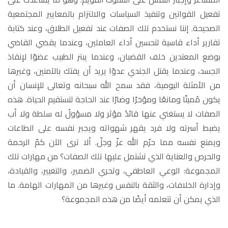
تفعيل القوانين وتنفيذ السياسات والالتزام بالمعايير المجتمعية
الصحيحة. إننا نستخدم تلك الصفات عند تفعيل الطلاق، وعند كتابة
تقارير أداء قاسية لتحسين أداء العاملين، وعندما يقضي القاضي
بوضع المعتدين خلف القضبان، وعندما يبتر الطبيب عضوًا لإنقاذ
الجسد، وعندما يقتل الجندي عدوًا يريد أن يفتك بالآمنين، وغيرها
من الأمثلة اليومية، فقد سمح الله سبحانه وتعالى للإنسان أن
يكون مُميتًا ومانعًا ومؤخرًا وضارًا عند الحاجة لتستقيم الحياة. هذه
الصفات لا يستغني عنها قائدٌ مؤثر ولا مسؤولٌ له سلطة ولا أب
يضبط أسرته ولا فرد يقهر شهواته ويجبر نفسه على الطاعات
ويمنع نفسه مما حرّم الله عزّ وجلّ. ألا ترى الآن كمّ الرحمة
والحرص والعناية الذي تشتمل عليها تلك الصفات؟ من مهارات تلك
المجموعة: الوعي العاطفي، وتحري الضمير، والتغيير، والقيادة،
وإدارة الخلافات، والثقة بالنفس وغيرها من المهارات الهامة. ما
الذي يمكن أن تتعلمه أيضًا من هذه المجموعة؟