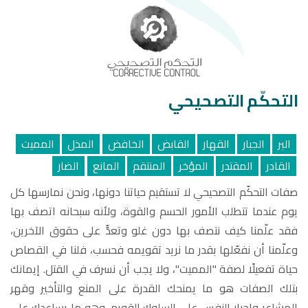
التحكّم التصحيحي
البر
الجبار
القهار
القابض
الخافض
المذل
المميت
القادر
المقتدر
المؤخر
المنتقم
المانع
الضار
صفات التحكّم التصحيحي لا تستقيم حياتنا دونها، ونحن نمارسها كل
يوم عندما تتطلب الأمور الحسم والقوة، ولأنه سبحانه اتصف بها
فقد علّمنا كيف نتصف بها دون غلو وتعدٍّ على حقوق الآخرين،
وعلّمنا أن نفعّلها بقدر ما نريد تقويمه فحسب، فلنا في القصاص
حياة تفعيلًا لصفة "المميت"، ولا يجب أن نسرف في القتل. إيمانك
بتلك الصفات هو ما يمنحك القدرة على المنع والتأخير وقهر
المشاعر وإجبار النفس على السلوك القويم. وهو ما يساعدك على