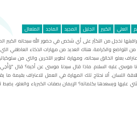
م
العلي
الكبير
الجليل
المجيد
الماجد
المتعال
اقبتها نخجل من التكبّر على أي شخص في حضور الله سبحانه الكبير المتعا
 من التواضع والكرامة. هناك العديد من مهارات الذكاء العاطفي التي 
اعتراف بعلو الخالق سبحانه، ومهارة تطوير الآخرين والتي من سلوكيات
موسى عليه السلام. ماذا قال سيدنا موسى عن أخيه؟ قال "وَأَخِي هَارُونُ هُو
اقة اللسان. ألا نحتاج تلك المهارة في العمل للاعتراف بقيمة ما 
ني عليها ويسعدها بكلماته؟ الإيمان بصفات الكبرياء والعلو، يضبط