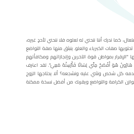
ل، كما ندرك أننا ننحني له لعلوه فلا ننحني لأحدٍ غيره،
تحتويها صفات الكبرياء والعلو. ينبثق منها صفة التواضع
ها "الإقرار بمواطن قوة الآخرين وإنجازاتهم ومكافأتهم
َ أَفْصَحُ مِنِّي لِسَانًا فَأَرْسِلْهُ مَعِيَ". لقد اعترف
يقدمه كل شخص ونثني عليه ونشجعه؟ ألا يحتاجها الزوج
 توازن الكرامة والتواضع ويقربك من أفضل نسخة ممكنة