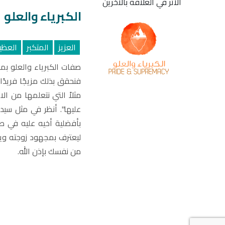
الأثر في العلاقة بالآخرين
الكبرياء والعلو
العزيز
المتكبر
العظي
صفات الكبرياء والعلو بمر
فنحقق بذلك مزيجًا فريدًا
مثلاً التي نتعلمها من ال
عليها". أنظر في مثل سيدنا 
بأفضلية أخيه عليه في طل
ليعترف بمجهود زوجته ويث
من نفسك بإذن الله.