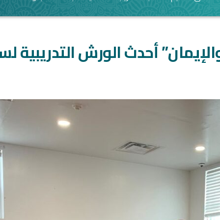
لإيمان” أحدث الورش التدريبية لس